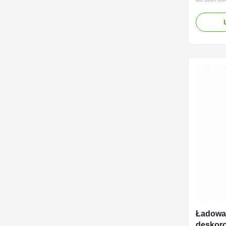
ładowani
litowych
szczelnie
elektrycz
bateryjni
110 do 2
wyjściowy
Ładowar
deskorol