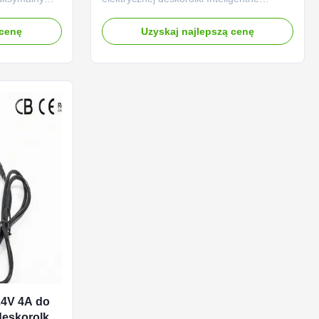
 do 36V
ładowanie CC CV Krótki opis: Elektryczna
owych (AGM,
ładowarka do deskorolki 24 V 4
 cenę
Uzyskaj najlepszą cenę
orolek
A.Zaprojektowany do rowerów
elektrycznych / rowerów zasilanych
wym napięciu
akumulatorem litowym lub kwasowo-
ym napięciu
ołowiowym 24 V, wejście na całym świecie
od 110 do 230 V AC, a ...
24V 4A do
deskorolki