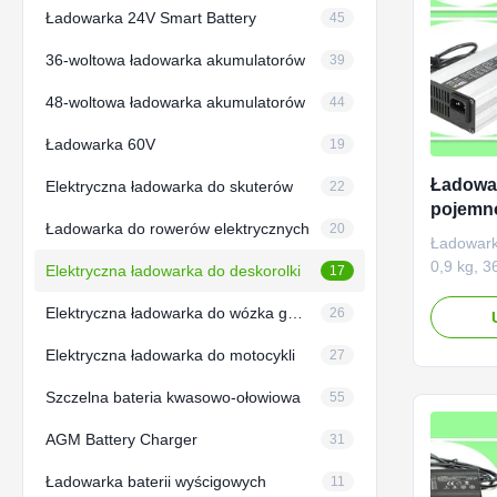
Ładowarka 24V Smart Battery
45
36-woltowa ładowarka akumulatorów
39
48-woltowa ładowarka akumulatorów
44
Ładowarka 60V
19
Ładowa
Elektryczna ładowarka do skuterów
22
pojemnoś
Ładowarka do rowerów elektrycznych
20
woltow
Ładowark
maksym
0,9 kg, 3
Elektryczna ładowarka do deskorolki
17
ładowan
Elektryczna ładowarka do wózka golfowego
Zaprojek
26
litowo-o
Elektryczna ładowarka do motocykli
27
zasilanyc
Wejście 
Szczelna bateria kwasowo-ołowiowa
55
całym św
wyjściowy
AGM Battery Charger
31
Ładowarka baterii wyścigowych
11