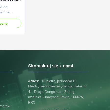
4A do
igentne
: Elektryczna
V 4
 cenę
ów
ilanych
kwasowo-
całym świecie
Skontaktuj się z nami
Adres:
16 piętro, jednostka B,
Międzynarodowa rezydencja Jiatai, nr
41, Droga Dongsihuan Zhong,
dzielnica Chaoyang, Pekin, 100025,
PRC
atorów