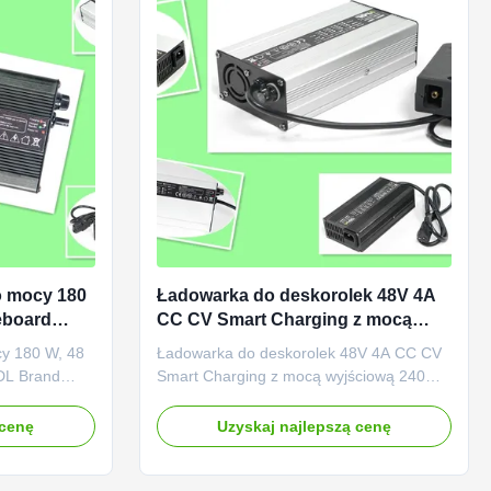
o mocy 180
Ładowarka do deskorolek 48V 4A
eboard
CC CV Smart Charging z mocą
ation
wyjściową 240W
cy 180 W, 48
Ładowarka do deskorolek 48V 4A CC CV
DL Brand
Smart Charging z mocą wyjściową 240W
wany dla 48V
Zaprojektowany dla 48V (16S)
orolek na
elektrolitycznych deskorolek na baterie
 cenę
Uzyskaj najlepszą cenę
M,
litowo-ołowiowe (AGM, zamknięte).
ciem 110 na
Wejście z napięciem 110 na 230 V AC na
mionowym
całym świecie i znamionowym napięciem