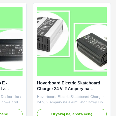
 48 V 3A. ...
wyjściowym wynosi 48 V 4A. Inteligentne
...
 E -
Hoverboard Electric Skateboard
d z
Charger 24 V, 2 Ampery na
akumulator litowy lub kwasowo-
 Deskorolka /
Hoverboard Electric Skateboard Charger
ołowiowy
udową Krótki
24 V, 2 Ampery na akumulator litowy lub
 deskorolkowa
kwasowo-ołowiowy Krótki opis:
any dla 24V
Elektryczna ładowarka hoverboardowa o
 cenę
Uzyskaj najlepszą cenę