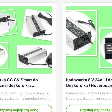
iecie i znamionowym napięciem
napięciem wyjściowym wynosi
m wynosi ...
rka CC CV Smart do
Ładowarka 8 V 24V LI do
znej deskorolki z
Deskorolka / Hoverboar
iem akumulatorowym 16S
aluminiową obudową
a CC CV Smart do elektrycznej
Ładowarka 8 V 24V LI do E -
ki z zasilaniem akumulatorowym
Hoverboard z aluminiową ob
Li Zaprojektowany dla 48V (16S)
opis: Elektryczna ładowarka
tycznych deskorolek na baterie
24 V 4 ampery. Zaprojektow
Uzyskaj najlepszą cenę
Uzyskaj najlepszą