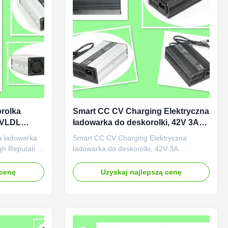
rolka
Smart CC CV Charging Elektryczna
 VLDL
ładowarka do deskorolki, 42V 3A
ładowarka do akumulatorów
a ładowarka
Smart CC CV Charging Elektryczna
LiVnO2 36V
gh Reputation
ładowarka do deskorolki, 42V 3A
S)
ładowarka do akumulatorów LiVnO2 36V
na baterie
Zaprojektowany dla 36V akumulatorów
 cenę
Uzyskaj najlepszą cenę
ięte).
litowo-ołowiowych (AGM, zamknięte)
 230 V AC na
zasilanych elektrycznie deskorolek.
ęciem
Wejście z napięciem 110 na 230 V AC na
Inteligentne
całym świecie i znamionowym napięciem
wyjściowym ...