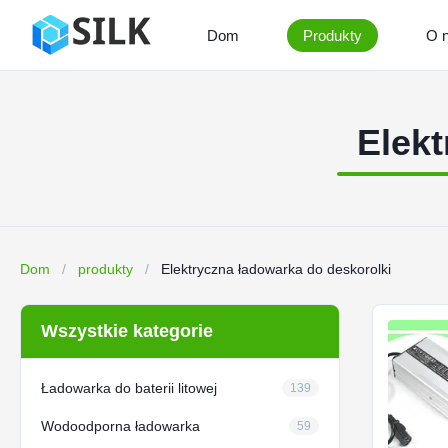
Dom
Produkty
O 
Elekt
Dom
/
produkty
/
Elektryczna ładowarka do deskorolki
Wszystkie kategorie
Ładowarka do baterii litowej
139
Wodoodporna ładowarka
59