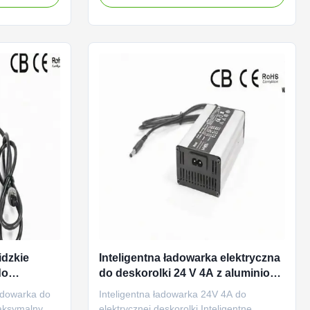
ów
napięciu 24 woltów 2 ampery, inteligentna,
w zasilanych
czterokrotna procedura ładowania z
w kwasowych,
krokiem pływającym / strugowym.
 110 ...
Zaprojektowany dla 24V litowo lub o...
idzkie
Inteligentna ładowarka elektryczna
do
do deskorolki 24 V 4A z aluminiową
obudową
adowarka do
Inteligentna ładowarka 24V 4A do
maksymalnym
elektrycznej deskorolki Inteligentne