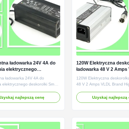
entna ładowarka 24V 4A do
120W Elektryczna desko
ia elektrycznego
ładowarka 48 V 2 Amps
lki Smart CV CV
Brand High Reputation
tna ładowarka 24V 4A do
120W Elektryczna deskorolk
 elektrycznego deskorolki Smart
48 V 2 Amps VLDL Brand Hi
tki opis: Elektryczna ładowarka
Zaprojektowany dla 48V (16
kowa 24 V 4 ampery.
elektrolitycznych deskorolek 
Uzyskaj najlepszą cenę
Uzyskaj najlepszą
owany dla 24V litowo lub
litowo-ołowiowe (AGM, zamkn
ch rowerów elektrycznych /
Wejście z napięciem 110 na
rów zasilanych elektrycznie z
świecie i znamionowym napi
orów kwasowych, wejście o
wyjściowym wynosi 48 V 2A. 
 napi...
...