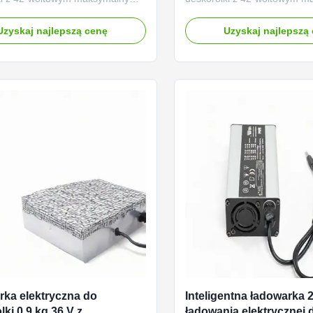
em Zaprojektowany do 36V
ładowaniem Zaprojektowany
 lub kwasowo-ołowiowych (AGM,
litowych lub kwasowo-ołowi
Uzyskaj najlepszą cenę
Uzyskaj najlepszą
 zamkniętych) deskorolek
szczelnie zamkniętych) desk
nych zasilanych
elektrycznych zasilanych
e.Wejście o światowym napięciu
bateryjnie.Wejście o świato
30Vac i znamionowym napięciu
110 do 230Vac i znamionow
m to 36V ...
wyjściowym to 36V ...
ka elektryczna do
Inteligentna ładowarka 
ki 0,9 kg 36 V z
ładowania elektrycznej 