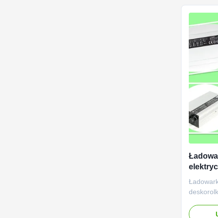
całym św
wyjściowy
Ładowa
elektryc
zasilan
Ładowark
48V Li
deskorol
16S 48V 
elektroli