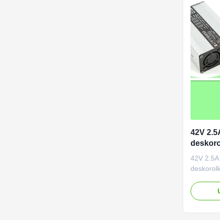
42V 2.5
deskoro
4-stopn
42V 2.5A 
deskorolk
stopniow
Zaprojek
litowo-o
zasilanyc
Wejście 