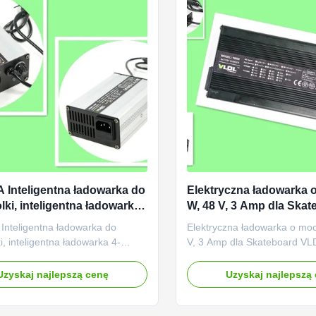
A Inteligentna ładowarka do
Elektryczna ładowarka 
lki, inteligentna ładowarka
W, 48 V, 3 Amp dla Skat
iowa 135 * 90 * 50MM
VLDL Brand High Reput
Inteligentna ładowarka do
Elektryczna ładowarka o mo
i, inteligentna ładowarka 4-
V, 3 Amp dla Skateboard VL
a 135 * 90 * 50MM
High Reputation Zaprojekto
towany dla 36V akumulatorów
(16S) elektrolitycznych desk
Uzyskaj najlepszą cenę
Uzyskaj najlepszą
łowiowych (AGM, zamknięte)
baterie litowo-ołowiowe (AG
h elektrycznie deskorolek.
zamknięte). Wejście z napię
z napięciem 110 na 230 V AC na
230 V AC na świecie i zna