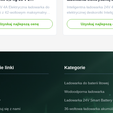
alnym ładowaniem 42 V
CC CV
V 4A Elektryczna ładowarka do
Inteligentna ładowarka 24V 
ki z 42-woltowym maksymalnym
elektrycznej deskorolki Intel
em Zaprojektowany do 36V
ładowanie CC CV Krótki opis
 lub kwasowo-ołowiowych (AGM,
ładowarka do deskorolki 24 
Uzyskaj najlepszą cenę
Uzyskaj najlepszą
 zamkniętych) deskorolek
A.Zaprojektowany do rower
nych zasilanych
elektrycznych / rowerów zas
e.Wejście o światowym napięciu
akumulatorem litowym lub 
30Vac i znamionowym napięciu
ołowiowym 24 V, wejście na 
m to 36V ...
od 110 do 230 V AC, a ...
e linki
Kategorie
Ładowarka do baterii litowej
Wodoodporna ładowarka
y
Ładowarka 24V Smart Battery
uj się z nami
36-woltowa ładowarka akumul