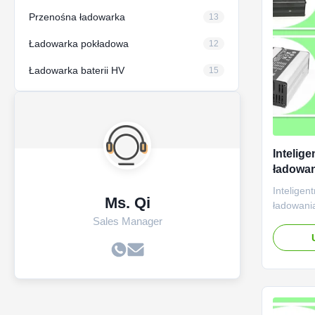
Przenośna ładowarka
13
Ładowarka pokładowa
12
Ładowarka baterii HV
15
Intelig
ładowan
deskoro
Inteligen
Ms. Qi
ładowania
CV CV Kró
Sales Manager
deskorol
Zaprojekt
ołowiowy
akumulato
akumulat
światowym