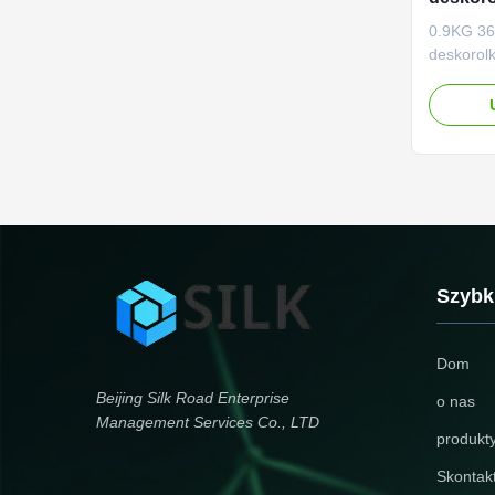
maksym
0.9KG 36
deskorol
ładowani
litowych
szczelnie
elektrycz
bateryjni
110 do 2
wyjściowy
Szybki
Dom
Beijing Silk Road Enterprise
o nas
Management Services Co., LTD
produkt
Skontakt