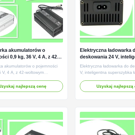
rka akumulatorów o
Elektryczna ładowarka 
ci 0,9 kg, 36 V, 4 A, z 42-
deskowania 24 V, inteli
ym ładowaniem
superszybka ładowarka
a akumulatorów o pojemności
Elektryczna ładowarka do d
alnym
akumulatorów litowo-o
6 V, 4 A, z 42-woltowym
V, inteligentna superszybka
iem maksymalnym
akumulatorów litowo-ołowiow
towany dla 36V akumulatorów
opis: Elektryczna ładowarka
Uzyskaj najlepszą cenę
Uzyskaj najlepszą
łowiowych (AGM, zamknięte)
o napięciu 24 woltów 2 ampe
h elektrycznie deskorolek.
inteligentna, czterokrotna p
z napięciem 110 na 230 V AC na
ładowania z krokiem przest
iecie i znamionowym napięciem
strugowym. Zaprojektowany d
m wynosi 36 V ...