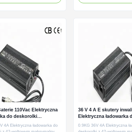
łowiowe (AGM, zamknięte).
litowo lub ołowiowych rower
z napięciem 110 na 230 V AC na
elektrycznych / akumulatoró
iecie i znamionowym napięciem
elektrycznie z akumulatoró
m wynosi 48 V 4A. ...
wejście o światowym napięciu
Baterie 110Vac Elektryczna
36 V 4 A E skutery inwal
ka do deskorolki
Elektryczna ładowarka 
iowa obudowa
deskorolki
V 4A Elektryczna ładowarka do
0.9KG 36V 4A Elektryczna ł
ki z 42-woltowym maksymalnym
deskorolki z 42-woltowym 