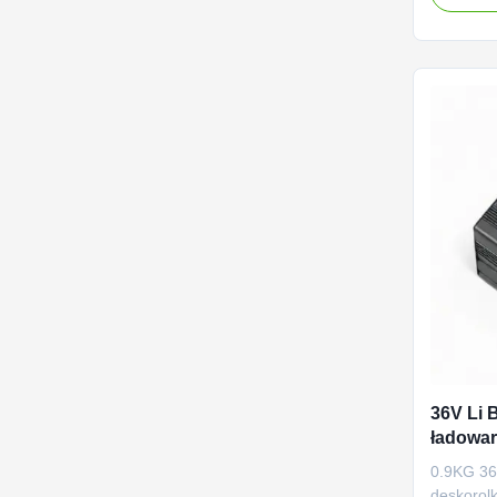
litowo-o
Wejście 
całym św
wyjściowy
36V Li 
ładowar
Alumin
0.9KG 36
deskorol