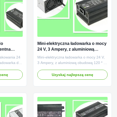
do
Mini-elektryczna ładowarka o mocy
gentna
24 V, 3 Ampery, z aluminiową
 do
obudową 120 * 69 * 45 mm
eskowania 24
Mini-elektryczna ładowarka o mocy 24 V,
łowiowych
 ładowarka do
3 Ampery, z aluminiową obudową 120 * 69
ych Krótki
* 45 mm Krótki opis: Elektryczna
 deskorolkowa
ładowarka deskorolkowa 24 V 3 ampery.
 cenę
Uzyskaj najlepszą cenę
ry,
Zaprojektowany dla 24V litowo lub
rocedura
ołowiowych rowerów elektrycznych /
awnym /
akumulatorów zasilanych akumulatorami
la 24V ...
kwasowymi, wejście o światowym napięciu
od ...