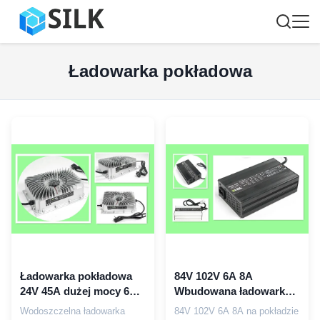
Ładowarka pokładowa
Ładowarka pokładowa
84V 102V 6A 8A
24V 45A dużej mocy 6
Wbudowana ładowarka
KG IP65 Całkowicie
do baterii litowej EV
Wodoszczelna ładowarka
84V 102V 6A 8A na pokładzie